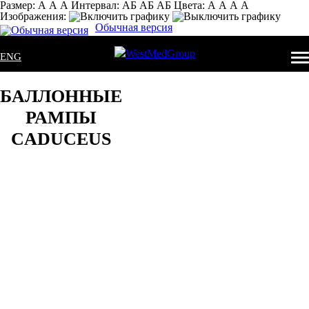
Размер:
А
А
А
Интервал:
AБ
АБ
AБ
Цвета:
А
А
А
А
Изображения:
Обычная версия
ENG
БАЛЛОННЫЕ
РАМПЫ
CADUCEUS