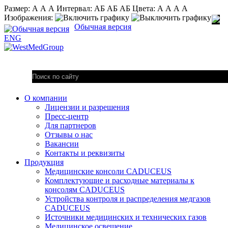
Размер:
А
А
А
Интервал:
AБ
АБ
AБ
Цвета:
А
А
А
А
Изображения:
Обычная версия
ENG
О компании
Лицензии и разрешения
Пресс-центр
Для партнеров
Отзывы о нас
Вакансии
Контакты и реквизиты
Продукция
Медицинские консоли CADUCEUS
Комплектующие и расходные материалы к
консолям CADUCEUS
Устройства контроля и распределения медгазов
CADUCEUS
Источники медицинских и технических газов
Медицинское освещение