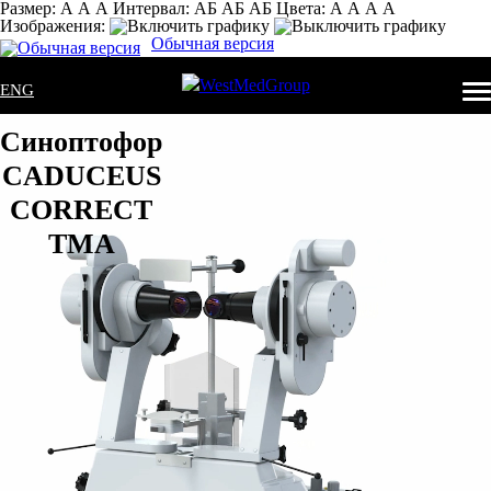
Размер:
А
А
А
Интервал:
AБ
АБ
AБ
Цвета:
А
А
А
А
Изображения:
Обычная версия
ENG
Синоптофор
CADUCEUS
CORRECT
TМA