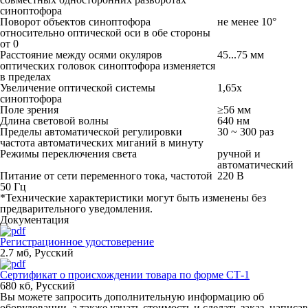
синоптофора
Поворот объектов синоптофора
не менее 10°
относительно оптической оси в обе стороны
от 0
Расстояние между осями окуляров
45...75 мм
оптических головок синоптофора изменяется
в пределах
Увеличение оптической системы
1,65x
синоптофора
Поле зрения
≥56 мм
Длина световой волны
640 нм
Пределы автоматической регулировки
30 ~ 300 раз
частота автоматических миганий в минуту
Режимы переключения света
ручной и
автоматический
Питание от сети переменного тока, частотой
220 В
50 Гц
*Технические характеристики могут быть изменены без
предварительного уведомления.
Документация
Регистрационное удостоверение
2.7 мб
,
Русский
Сертификат о происхождении товара по форме СТ-1
680 кб
,
Русский
Вы можете запросить дополнительную информацию об
оборудовании, а также узнать стоимость и сделать заказ, написав