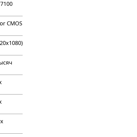
V7100
mor CMOS
920x1080)
тысяч
х
х
0х