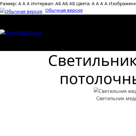
Размер:
А
А
А
Интервал:
AБ
АБ
AБ
Цвета:
А
А
А
А
Изображени
Обычная версия
Светильник
потолочн
Светильник мед