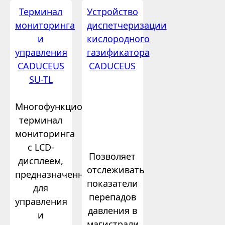
Терминал
Устройство
мониторинга
диспетчеризации
и
кислородного
управления
газификатора
CADUCEUS
CADUCEUS
SU-TL
Многофункциональный
терминал
мониторинга
с LCD-
Позволяет
дисплеем,
отслеживать
предназначенный
показатели
для
перепадов
управления
давления в
и
магистрали