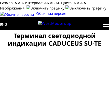
Размер:
А
А
А
Интервал:
AБ
АБ
AБ
Цвета:
А
А
А
А
Изображения:
Обычная версия
ENG
Терминал светодиодной
индикации CADUCEUS SU-TE